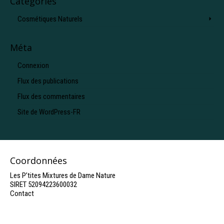
Catégories
Cosmétiques Naturels
Méta
Connexion
Flux des publications
Flux des commentaires
Site de WordPress-FR
Coordonnées
Les P’tites Mixtures de Dame Nature
SIRET 52094223600032
Contact