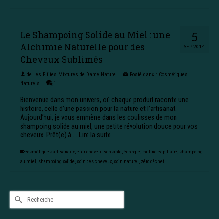
Le Shampoing Solide au Miel : une
5
Alchimie Naturelle pour des
SEP 2014
Cheveux Sublimés
de
Les P'tites Mixtures de Dame Nature
|
Posté dans :
Cosmétiques
Naturels
|
1
Bienvenue dans mon univers, où chaque produit raconte une
histoire, celle d’une passion pour la nature et l’artisanat.
Aujourd’hui, je vous emmène dans les coulisses de mon
shampoing solide au miel, une petite révolution douce pour vos
cheveux. Prêt(e) à …
Lire la suite
cosmétiques artisanaux
,
cuir chevelu sensible
,
écologie
,
routine capillaire
,
shampoing
au miel
,
shampoing solide
,
soin des cheveux
,
soin naturel
,
zéro déchet
Rechercher :