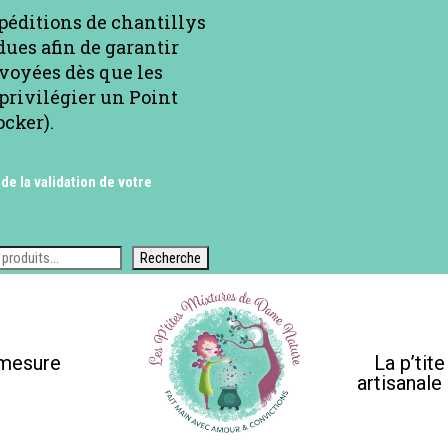
xpéditions de chantillys
ues afin de garantir
voyées dès que les
privilégier un Point
ocker).
 de la validation de votre
Recherche
-mesure
La p’tit
artisanale