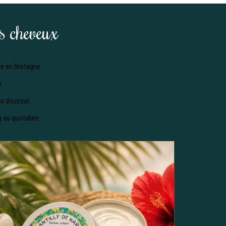
es cheveux
re en Bretagne.
.
en douceur.
 au quotidien.