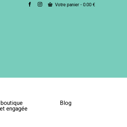
Votre panier
-
0.00
€
e boutique
Blog
 et engagée