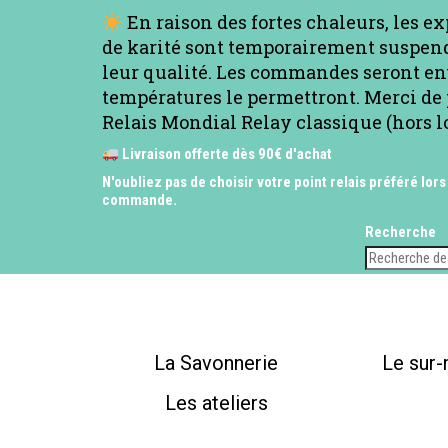
En raison des fortes chaleurs, les e
de karité sont temporairement suspend
leur qualité. Les commandes seront en
températures le permettront. Merci de 
Relais Mondial Relay classique (hors l
Livraison offerte dès 90€ d'achat
N'oubliez pas de choisir votre point relais préféré lors
commande.
Recherche
La Savonnerie
Le sur
Les ateliers