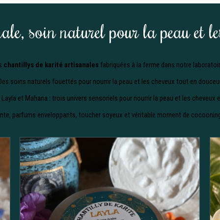
ale, soin naturel pour la peau et l
s
chantillys de karité artisanales
fabriquées à la ferme dans notre laboratoi
Des soins naturels fouettés pour nourrir la peau et les cheveux tout en douceur
 Layla et Mahana : trois univers sensoriels pour nourrir la peau et les cheveux 
nte, parfums enveloppants, toucher soyeux et véritable moment de cocooning