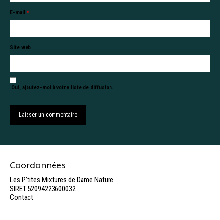
E-mail
*
Site web
Oui, ajoutez-moi à votre liste de diffusion.
Coordonnées
Les P’tites Mixtures de Dame Nature
SIRET 52094223600032
Contact