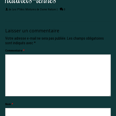
de
Les P'tites Mixtures de Dame Nature
|
0
Laisser un commentaire
Votre adresse e-mail ne sera pas publiée.
Les champs obligatoires
sont indiqués avec
*
Commentaire
*
Nom
*