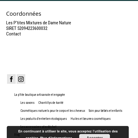
a
plusieurs
Coordonnées
variations.
Les
Les P’tites Mixtures de Dame Nature
options
SIRET 52094223600032
peuvent
Contact
être
choisies
sur
la
page
du
produit
La p’tite boutique artisanale et engagée
Les savons
Chantillys de karité
Cosmétiques naturels pour le corps et les cheveux
Soin pour bébés et enfants
Les produits d’entretien écologiques
Huiles et beurres cosmétiques
Les accessoires zéro déchet
En continuant à utiliser le site, vous acceptez l’utilisation des
Blog
Accepter
cookies.
Plus d’informations