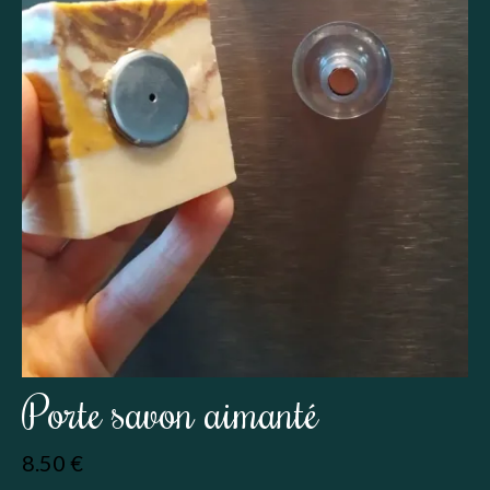
Porte savon aimanté
8.50
€