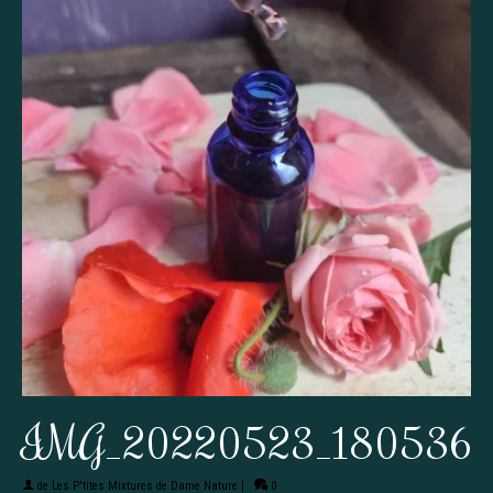
IMG_20220523_180536
de
Les P'tites Mixtures de Dame Nature
|
0