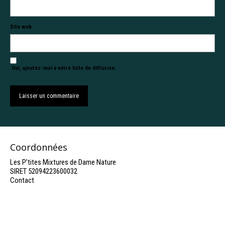
Site web
Oui, ajoutez-moi à votre liste de diffusion.
Coordonnées
Les P’tites Mixtures de Dame Nature
SIRET 52094223600032
Contact