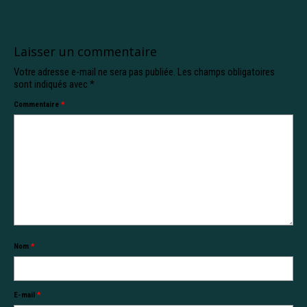
Laisser un commentaire
Votre adresse e-mail ne sera pas publiée.
Les champs obligatoires
sont indiqués avec
*
Commentaire
*
Nom
*
E-mail
*