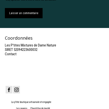
Coordonnées
Les P’tites Mixtures de Dame Nature
SIRET 52094223600032
Contact
La p’tite boutique artisanale et engagée
Les savons
Chantillys de karité