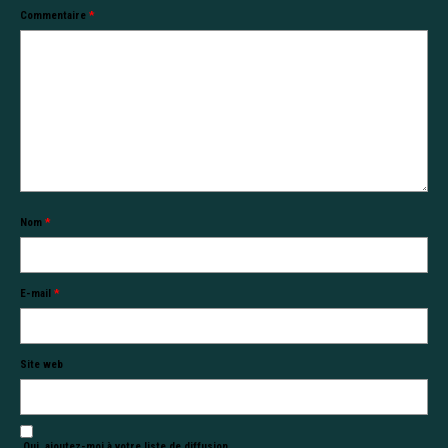
Commentaire
*
Nom
*
E-mail
*
Site web
Oui, ajoutez-moi à votre liste de diffusion.