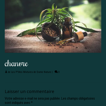
chanvre
de
Les P'tites Mixtures de Dame Nature
|
0
Laisser un commentaire
Votre adresse e-mail ne sera pas publiée.
Les champs obligatoires
sont indiqués avec
*