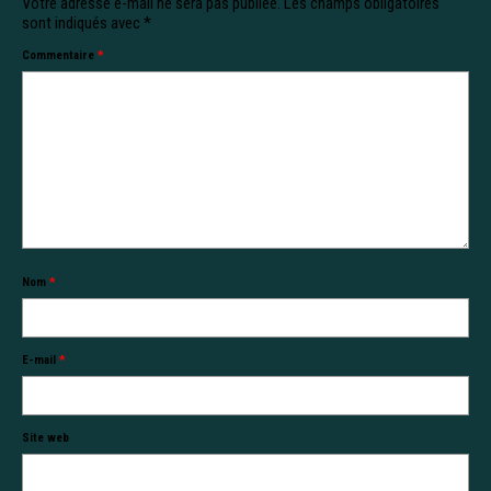
Votre adresse e-mail ne sera pas publiée.
Les champs obligatoires
sont indiqués avec
*
Commentaire
*
Nom
*
E-mail
*
Site web