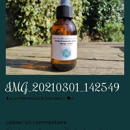
IMG_20210301_142549
de
Les P'tites Mixtures de Dame Nature
|
0
Laisser un commentaire