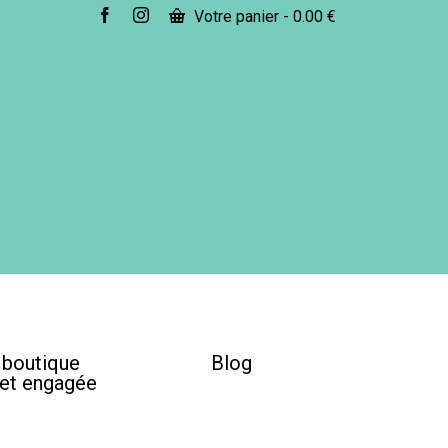
Votre panier
-
0.00
€
e boutique
Blog
 et engagée