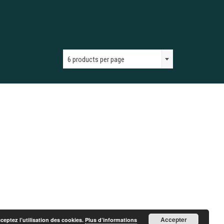
6 products per page
Accepter
cceptez l’utilisation des cookies.
Plus d’informations
Blog