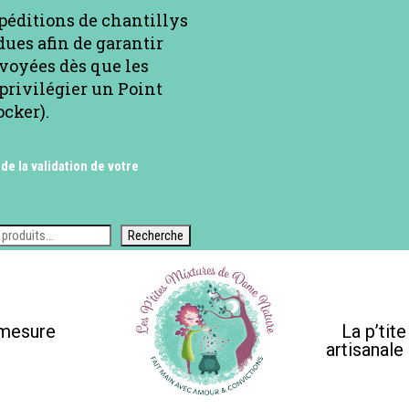
xpéditions de chantillys
ues afin de garantir
voyées dès que les
privilégier un Point
ocker).
 de la validation de votre
Recherche
-mesure
La p’tit
artisanale