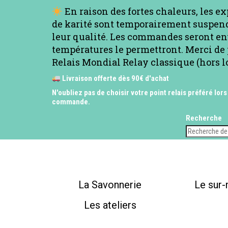
En raison des fortes chaleurs, les e
de karité sont temporairement suspend
leur qualité. Les commandes seront en
températures le permettront. Merci de 
Relais Mondial Relay classique (hors l
Livraison offerte dès 90€ d'achat
N'oubliez pas de choisir votre point relais préféré lors
commande.
Recherche
La Savonnerie
Le sur
Les ateliers