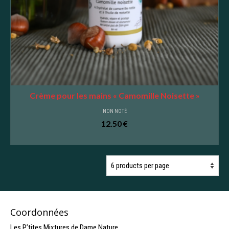
Crème pour les mains « Camomille Noisette »
NON NOTÉ
12.50
€
AJOUTER AU PANIER
Coordonnées
Les P’tites Mixtures de Dame Nature