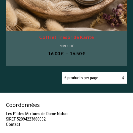
Coffret Trésor de Karité
NON NOTÉ
Plage
16.00
€
–
16.50
€
de
CHOIX DES OPTIONS
prix :
Ce
16.00 €
produit
à
a
16.50 €
plusieurs
variations.
Les
options
Coordonnées
peuvent
être
Les P’tites Mixtures de Dame Nature
choisies
SIRET 52094223600032
sur
Contact
la
page