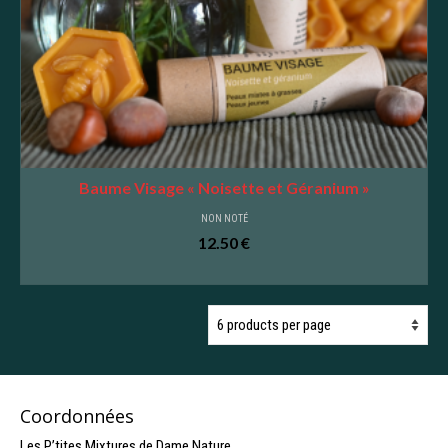
Baume Visage « Noisette et Géranium »
NON NOTÉ
12.50
€
AJOUTER AU PANIER
Coordonnées
Les P’tites Mixtures de Dame Nature