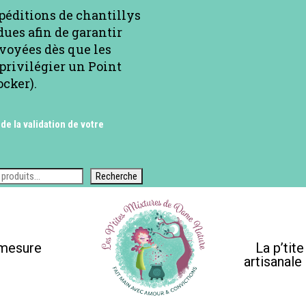
xpéditions de chantillys
ues afin de garantir
voyées dès que les
privilégier un Point
ocker).
 de la validation de votre
Recherche
-mesure
La p’tit
artisanale