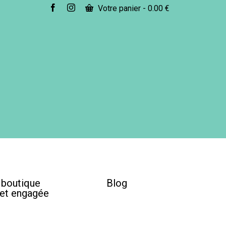
Votre panier
-
0.00
€
e boutique
Blog
 et engagée