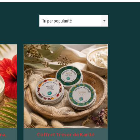
Tri par popularité
6 products per page
na,
Coffret Trésor de Karité