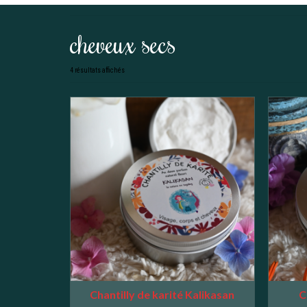
cheveux secs
Trié
4 résultats affichés
par
popularité
Chantilly de karité Kalikasan
C