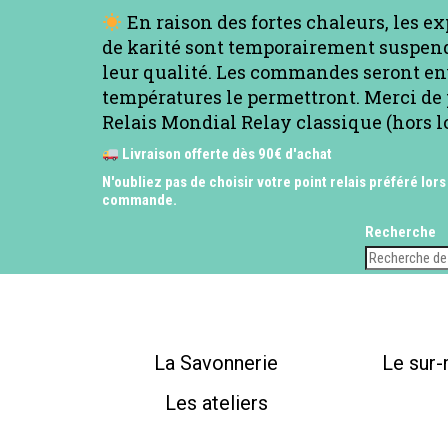
En raison des fortes chaleurs, les e
de karité sont temporairement suspend
leur qualité. Les commandes seront en
températures le permettront. Merci de 
Relais Mondial Relay classique (hors l
Livraison offerte dès 90€ d'achat
N'oubliez pas de choisir votre point relais préféré lors
commande.
Recherche
La Savonnerie
Le sur
Les ateliers