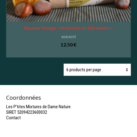
Baume Visage « Noisette et Géranium »
NON NOTÉ
12.50
€
AJOUTER AU PANIER
Coordonnées
Les P’tites Mixtures de Dame Nature
SIRET 52094223600032
Contact